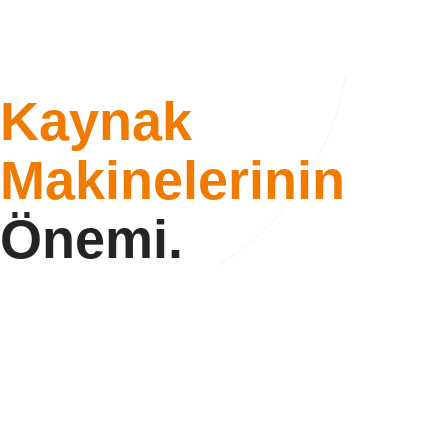
Kaynak
Makinelerinin
Önemi.
Kaynak makinası tamiri
yapılması önemli olduğu için
kullanımı da oldukça önem taşır. Kaynak makinesi tamiri ve
kullanımı konusunda eğitimli ve uzman kişiler tarafından bu
makinelerin kullanımı sağlanır. Enes kaynak olarak, alanında
en iyi kaynak makinası tamirini başarılı bir hizmet olarak
sunuyoruz. Firmamız sizler için kaynak makinesi tamiri